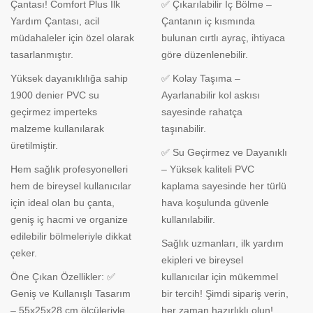
Çantası! Comfort Plus İlk
✅ Çıkarılabilir İç Bölme –
Yardım Çantası, acil
Çantanın iç kısmında
müdahaleler için özel olarak
bulunan cırtlı ayraç, ihtiyaca
tasarlanmıştır.
göre düzenlenebilir.
Yüksek dayanıklılığa sahip
✅ Kolay Taşıma –
1900 denier PVC su
Ayarlanabilir kol askısı
geçirmez imperteks
sayesinde rahatça
malzeme kullanılarak
taşınabilir.
üretilmiştir.
✅ Su Geçirmez ve Dayanıklı
Hem sağlık profesyonelleri
– Yüksek kaliteli PVC
hem de bireysel kullanıcılar
kaplama sayesinde her türlü
için ideal olan bu çanta,
hava koşulunda güvenle
geniş iç hacmi ve organize
kullanılabilir.
edilebilir bölmeleriyle dikkat
Sağlık uzmanları, ilk yardım
çeker.
ekipleri ve bireysel
Öne Çıkan Özellikler: ✅
kullanıcılar için mükemmel
Geniş ve Kullanışlı Tasarım
bir tercih! Şimdi sipariş verin,
– 55x25x28 cm ölçüleriyle
her zaman hazırlıklı olun!