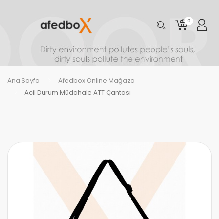
0
Ana Sayfa
Afedbox Online Mağaza
Acil Durum Müdahale ATT Çantası