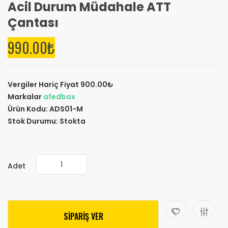
Acil Durum Müdahale ATT
Çantası
990.00₺
Vergiler Hariç Fiyat
900.00₺
Markalar
afedbox
Ürün Kodu:
ADS01-M
Stok Durumu:
Stokta
Adet
SİPARİŞ VER