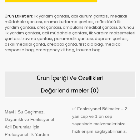
Ürün Etiketleri:
ilk yardım çantası
,
acil durum çantası
,
medikal
müdahale çantası
,
arama kurtarma çantası
,
reflektörlü ilk
yardım çantası
,
afet çantası
,
ambulans medikal çantası
,
turuncu
ilk yardım çantası
,
acil müdahale çantası
,
ilk yardım malzemeleri
çantası
,
travma çantası
,
paramedik çantası
,
deprem çantası
,
askılı medikal çanta
,
afedbox çanta
,
first aid bag
,
medical
response bag
,
emergency kit bag
,
trauma bag
Ürün İçeriği Ve Özellikleri
Değerlendirmeler (0)
✅ Fonksiyonel Bölmeler – 2
Mavi | Su Geçirmez,
yan cep ve 1 ön cep
Dayanıklı ve Fonksiyonel
sayesinde malzemelerinize
Acil Durumlar İçin
hızlı erişim sağlayabilirsiniz.
Profesyonel İlk Yardım