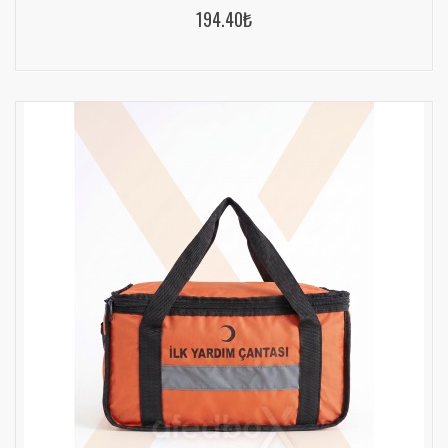
194.40₺