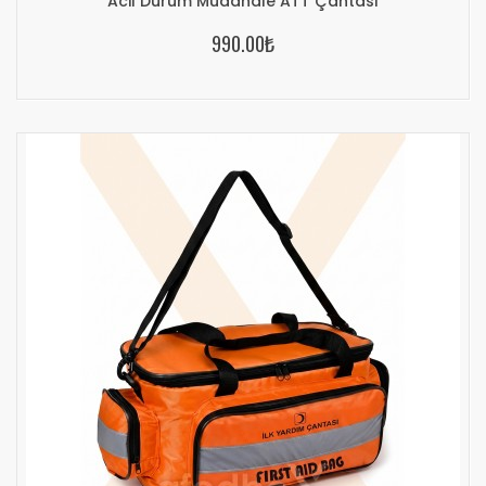
Acil Durum Müdahale ATT Çantası
990.00₺