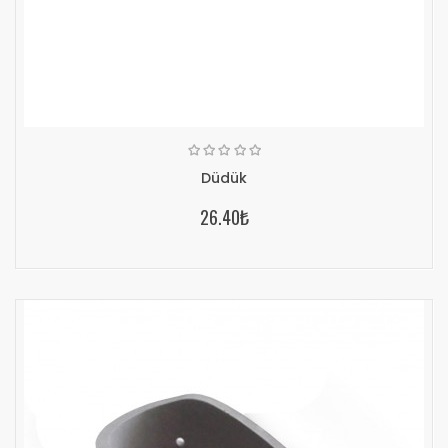
Düdük
26.40₺