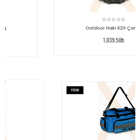
Outdoor Haki 42lt Çanta
1,039.50₺
YENI