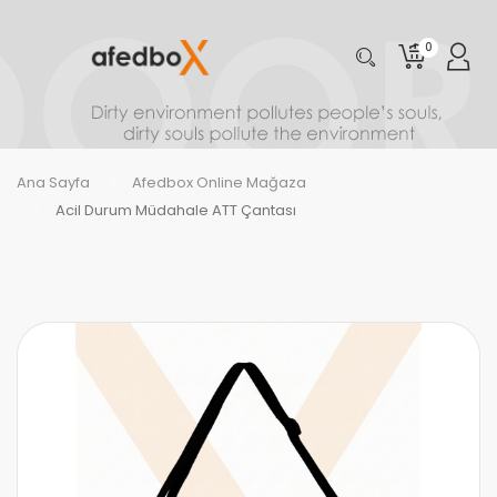
0
Ana Sayfa
Afedbox Online Mağaza
Acil Durum Müdahale ATT Çantası