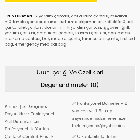
Ürün Etiketleri:
ilk yardım çantası
,
acil durum çantası
,
medikal
müdahale çantası
,
arama kurtarma ekipmanları
,
reflektörlü acil
çanta
,
afet çantası
,
donanımlı ilk yardım çantası
,
iş güvenliği ilk
yardım çantası
,
ambulans çantası
,
travma çantası
,
paramedik
malzeme çantası
,
boş medikal çanta
,
turuncu acil çanta
,
first aid
bag
,
emergency medical bag
Ürün İçeriği Ve Özellikleri
Değerlendirmeler (0)
✅ Fonksiyonel Bölmeler – 2
Kırmızı | Su Geçirmez,
yan cep ve 1 ön cep
Dayanıklı ve Fonksiyonel
sayesinde malzemelerinize
Acil Durumlar İçin
hızlı erişim sağlayabilirsiniz.
Profesyonel İlk Yardım
Çantası! Comfort Plus İlk
✅ Çıkarılabilir İç Bölme –