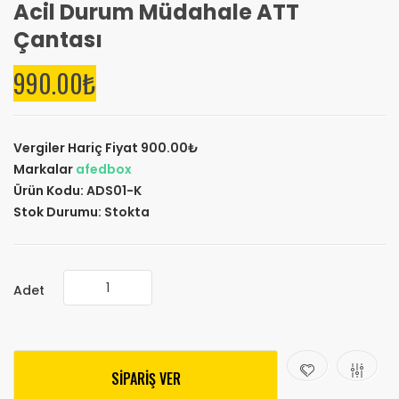
Acil Durum Müdahale ATT
Çantası
990.00₺
Vergiler Hariç Fiyat
900.00₺
Markalar
afedbox
Ürün Kodu:
ADS01-K
Stok Durumu:
Stokta
Adet
SİPARİŞ VER