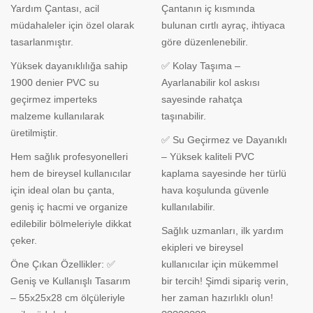
Yardım Çantası, acil
Çantanın iç kısmında
müdahaleler için özel olarak
bulunan cırtlı ayraç, ihtiyaca
tasarlanmıştır.
göre düzenlenebilir.
Yüksek dayanıklılığa sahip
✅ Kolay Taşıma –
1900 denier PVC su
Ayarlanabilir kol askısı
geçirmez imperteks
sayesinde rahatça
malzeme kullanılarak
taşınabilir.
üretilmiştir.
✅ Su Geçirmez ve Dayanıklı
Hem sağlık profesyonelleri
– Yüksek kaliteli PVC
hem de bireysel kullanıcılar
kaplama sayesinde her türlü
için ideal olan bu çanta,
hava koşulunda güvenle
geniş iç hacmi ve organize
kullanılabilir.
edilebilir bölmeleriyle dikkat
Sağlık uzmanları, ilk yardım
çeker.
ekipleri ve bireysel
Öne Çıkan Özellikler: ✅
kullanıcılar için mükemmel
Geniş ve Kullanışlı Tasarım
bir tercih! Şimdi sipariş verin,
– 55x25x28 cm ölçüleriyle
her zaman hazırlıklı olun!