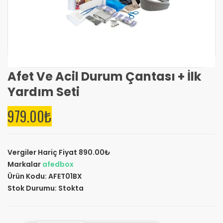
Afet Ve Acil Durum Çantası + İlk
Yardım Seti
979.00₺
Tek Tıkla Ödeme Kolaylığı
7/24 Canlı Destek
%100 Sorunsuz Alışveriş
Vergiler Hariç Fiyat
890.00₺