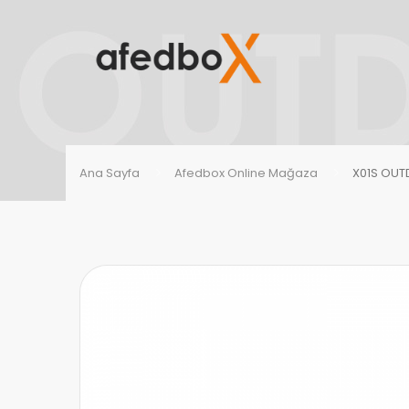
Ana Sayfa
Afedbox Online Mağaza
X01S OU