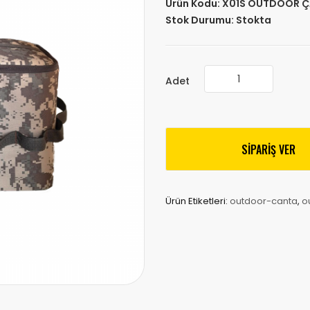
Ürün Kodu:
X01S OUTDOOR Ç
Stok Durumu:
Stokta
Adet
SİPARİŞ VER
Ürün Etiketleri:
outdoor-canta
,
o