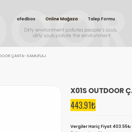
afedbox
Online Mağaza
Talep Formu
TDOOR ÇANTA- KAMUFLAJ
X01S OUTDOOR 
443.91₺
Vergiler Hariç Fiyat
403.55₺