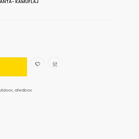
ANTA- KAMUFLAJ
utdoor
,
afedbox