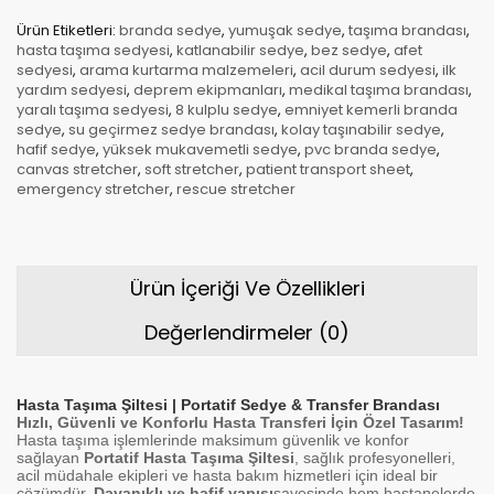
Ürün Etiketleri:
branda sedye
,
yumuşak sedye
,
taşıma brandası
,
hasta taşıma sedyesi
,
katlanabilir sedye
,
bez sedye
,
afet
sedyesi
,
arama kurtarma malzemeleri
,
acil durum sedyesi
,
ilk
yardım sedyesi
,
deprem ekipmanları
,
medikal taşıma brandası
,
yaralı taşıma sedyesi
,
8 kulplu sedye
,
emniyet kemerli branda
sedye
,
su geçirmez sedye brandası
,
kolay taşınabilir sedye
,
hafif sedye
,
yüksek mukavemetli sedye
,
pvc branda sedye
,
canvas stretcher
,
soft stretcher
,
patient transport sheet
,
emergency stretcher
,
rescue stretcher
Ürün İçeriği Ve Özellikleri
Değerlendirmeler (0)
Hasta Taşıma Şiltesi | Portatif Sedye & Transfer Brandası
Hızlı, Güvenli ve Konforlu Hasta Transferi İçin Özel Tasarım!
Hasta taşıma işlemlerinde maksimum güvenlik ve konfor
sağlayan
Portatif Hasta Taşıma Şiltesi
, sağlık profesyonelleri,
acil müdahale ekipleri ve hasta bakım hizmetleri için ideal bir
çözümdür.
Dayanıklı ve hafif yapısı
sayesinde hem hastanelerde