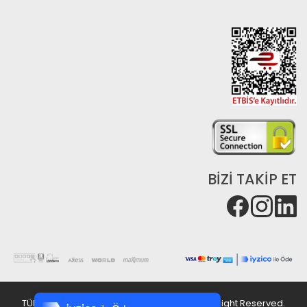
BİZİ TAKİP ET
Tek Tıkla Ödeme Kolaylığı
7/24 Canlı Destek
TÜRKİYE Copyright © 2023 Afedbox.com
-All Right Reserved.