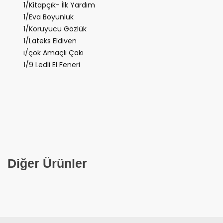
1/Kitapçık- İlk Yardım
1/Eva Boyunluk
1/Koruyucu Gözlük
1/Lateks Eldiven
ı/çok Amaçlı Çakı
1/9 Ledli El Feneri
Diğer Ürünler