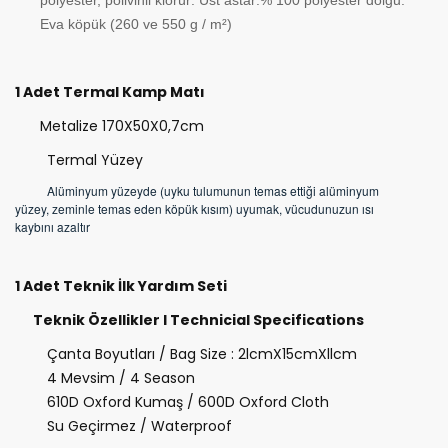
polyester, polivinil klorür: Üst astar:% 100 polyester dolgu:
Eva köpük (260 ve 550 g / m²)
1 Adet Termal Kamp Matı
Metalize 170X50X0,7cm
Termal Yüzey
Alüminyum yüzeyde (uyku tulumunun temas ettiği alüminyum
yüzey, zeminle temas eden köpük kısım) uyumak, vücudunuzun ısı
kaybını azaltır
1 Adet Teknik İlk Yardım Seti
Teknik Özellikler I Technicial Specifications
Çanta Boyutları / Bag Size : 2lcmX15cmXllcm
4 Mevsim / 4 Season
610D Oxford Kumaş / 600D Oxford Cloth
Su Geçirmez / Waterproof