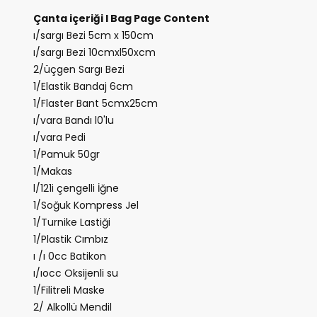
Çanta içeriği I Bag Page Content
ı/sargı Bezi 5cm x 150cm
ı/sargı Bezi 10cmxl50xcm
2/üçgen Sargı Bezi
1/Elastik Bandaj 6cm
1/Flaster Bant 5cmx25cm
ı/vara Bandı l0'lu
ı/vara Pedi
1/Pamuk 50gr
1/Makas
l/121i çengelli İğne
1/Soğuk Kompress Jel
1/Turnike Lastiği
1/Plastik Cımbız
ı /ı 0cc Batikon
ı/ıocc Oksijenli su
1/Filitreli Maske
2/ Alkollü Mendil