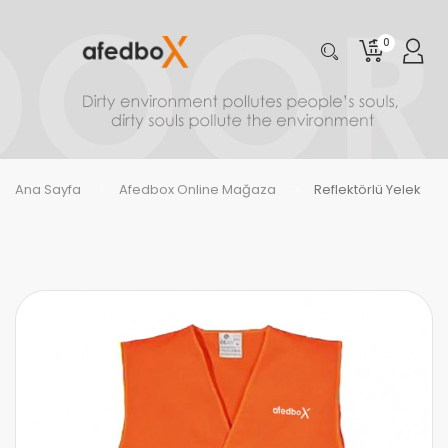
0
Ana Sayfa
Afedbox Online Mağaza
Reflektörlü Yelek