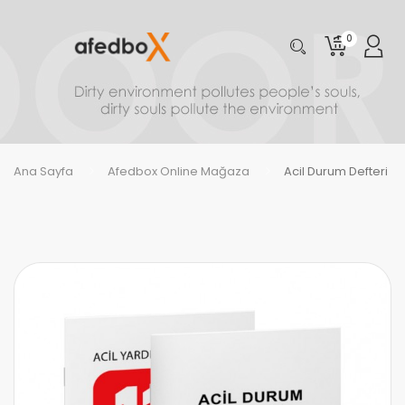
0
Ana Sayfa
Afedbox Online Mağaza
Acil Durum Defteri