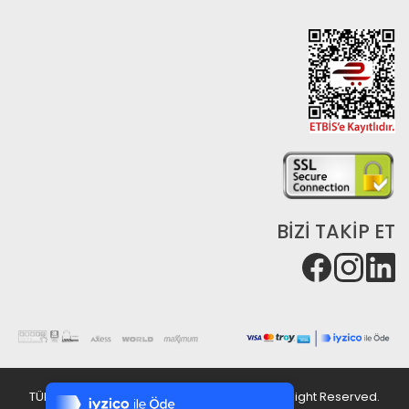
BİZİ TAKİP ET
Tek Tıkla Ödeme Kolaylığı
7/24 Canlı Destek
TÜRKİYE Copyright © 2023 Afedbox.com
-All Right Reserved.