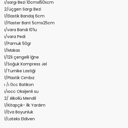
ı/sargı Bezi 10cmxl50xcm
2/üçgen Sargı Bezi
1/Elastik Bandaj 6cm
1/Flaster Bant 5cmx25cm
ı/vara Bandı l0'lu
ı/vara Pedi
1/Pamuk 50gr
1/Makas
l/121i çengelli İğne
1/Soğuk Kompress Jel
1/Turnike Lastiği
1/Plastik Cımbız
ı /ı 0cc Batikon
ı/ıocc Oksijenli su
2/ Alkollü Mendil
1/Kitapçık- İlk Yardım
1/Eva Boyunluk
1/Lateks Eldiven