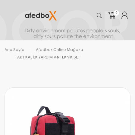
0
Ana Sayfa
Afedbox Online Mağaza
TAKTİKAL İLK YARDIM Ve TEKNİK SET